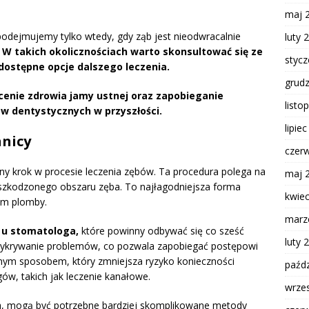
maj 
podejmujemy tylko wtedy, gdy ząb jest nieodwracalnie
luty 
.
W takich okolicznościach warto skonsultować się ze
styc
ostępne opcje dalszego leczenia.
grud
cenie zdrowia jamy ustnej oraz zapobieganie
listo
w dentystycznych w przyszłości.
lipie
hnicy
czer
y krok w procesie leczenia zębów. Ta procedura polega na
maj 
uszkodzonego obszaru zęba. To najłagodniejsza forma
kwie
iem plomby.
marz
 u stomatologa,
które powinny odbywać się co sześć
luty 
 wykrywanie problemów, co pozwala zapobiegać postępowi
cznym sposobem, który zmniejsza ryzyko konieczności
paźdz
ów, takich jak leczenie kanałowe.
wrze
na, mogą być potrzebne bardziej skomplikowane metody