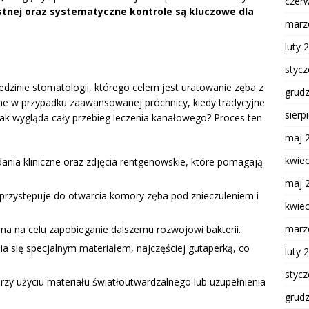
czer
stnej oraz systematyczne kontrole są kluczowe dla
marz
luty 
styc
edzinie stomatologii, którego celem jest uratowanie zęba z
grud
ne w przypadku zaawansowanej próchnicy, kiedy tradycyjne
sierp
ak wygląda cały przebieg leczenia kanałowego? Proces ten
maj 
kwie
ania kliniczne oraz zdjęcia rentgenowskie, które pomagają
maj 
 przystępuje do otwarcia komory zęba pod znieczuleniem i
kwie
marz
 ma na celu zapobieganie dalszemu rozwojowi bakterii.
nia się specjalnym materiałem, najczęściej gutaperką, co
luty 
styc
przy użyciu materiału światłoutwardzalnego lub uzupełnienia
grud