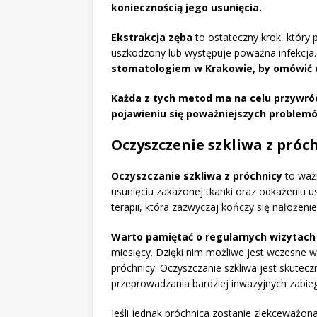
koniecznością jego usunięcia.
Ekstrakcja zęba
to ostateczny krok, który 
uszkodzony lub występuje poważna infekcja
stomatologiem w Krakowie, by omówić d
Każda z tych metod ma na celu przywró
pojawieniu się poważniejszych problemó
Oczyszczenie szkliwa z próc
Oczyszczanie szkliwa z próchnicy
to ważn
usunięciu zakażonej tkanki oraz odkażeniu 
terapii, która zazwyczaj kończy się nałożen
Warto pamiętać o regularnych wizytach
miesięcy. Dzięki nim możliwe jest wczesne
próchnicy. Oczyszczanie szkliwa jest skute
przeprowadzania bardziej inwazyjnych zabieg
Jeśli jednak próchnica zostanie zlekceważo