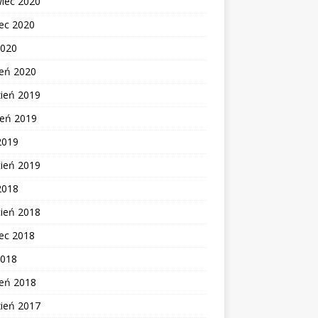
wiec 2020
ec 2020
2020
zeń 2020
zień 2019
ień 2019
2019
cień 2019
2018
cień 2018
ec 2018
2018
zeń 2018
zień 2017