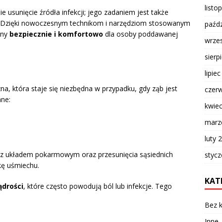
listo
ie usunięcie źródła infekcji; jego zadaniem jest także
a. Dzięki nowoczesnym technikom i narzędziom stosowanym
paźdz
any
bezpiecznie i komfortowo
dla osoby poddawanej
wrze
sierp
lipie
a, która staje się niezbędna w przypadku, gdy ząb jest
czer
ne:
kwie
marz
luty 
 układem pokarmowym oraz przesunięcia sąsiednich
styc
kę uśmiechu.
KAT
drości
, które często powodują ból lub infekcje. Tego
Bez k
Inne