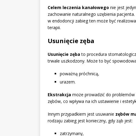
Celem leczenia kanałowego
nie jest jedyn
zachowanie naturalnego uzębienia pacjent
w endodoncji zabieg ten może być realizow
terapii.
Usunięcie zęba
Usunięcie zęba
to procedura stomatologiczn
trwale uszkodzony. Może to być spowodowa
poważną próchnicą,
urazem.
Ekstrakcja
może prowadzić do problemów z
zębów, co wpływa na ich ustawienie i estety
Innym przypadkiem jest usuwanie
zębów mą
rodzaju zabieg jest konieczny, gdy ząb jest:
zatrzymany,