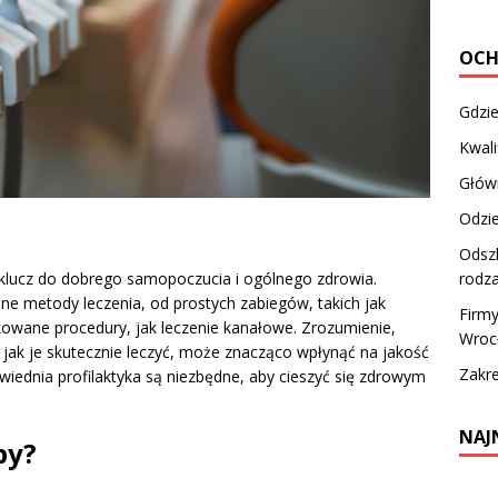
OC
Gdzie
Kwal
Głów
Odzi
Odsz
rodza
e klucz do dobrego samopoczucia i ogólnego zdrowia.
e metody leczenia, od prostych zabiegów, takich jak
Firm
kowane procedury, jak leczenie kanałowe. Zrozumienie,
Wroc
 jak je skutecznie leczyć, może znacząco wpłynąć na jakość
Zakre
wiednia profilaktyka są niezbędne, aby cieszyć się zdrowym
NAJ
by?