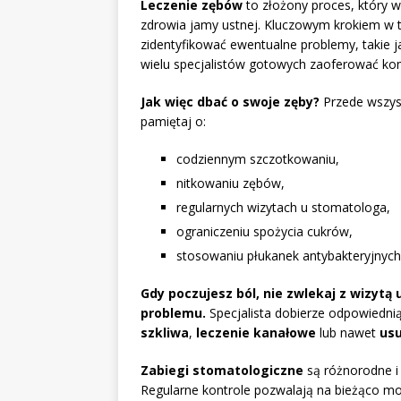
Leczenie zębów
to złożony proces, który 
zdrowia jamy ustnej. Kluczowym krokiem w t
zidentyfikować ewentualne problemy, takie 
wielu specjalistów gotowych zaoferować k
Jak więc dbać o swoje zęby?
Przede wszyst
pamiętaj o:
codziennym szczotkowaniu,
nitkowaniu zębów,
regularnych wizytach u stomatologa,
ograniczeniu spożycia cukrów,
stosowaniu płukanek antybakteryjnych
Gdy poczujesz ból, nie zwlekaj z wizytą 
problemu.
Specjalista dobierze odpowiedn
szkliwa
,
leczenie kanałowe
lub nawet
usu
Zabiegi stomatologiczne
są różnorodne i
Regularne kontrole pozwalają na bieżąco mo