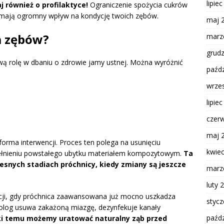
lipie
 również o profilaktyce!
Ograniczenie spożycia cukrów
 mają ogromny wpływ na kondycję twoich zębów.
maj 
a zębów?
marz
grud
ą rolę w dbaniu o zdrowie jamy ustnej. Można wyróżnić
paźdz
wrze
lipie
czer
maj 
 forma interwencji. Proces ten polega na usunięciu
kwie
pełnieniu powstałego ubytku materiałem kompozytowym.
Ta
snych stadiach próchnicy, kiedy zmiany są jeszcze
marz
luty 
cji, gdy próchnica zaawansowana już mocno uszkadza
styc
tolog usuwa zakażoną miazgę, dezynfekuje kanały
paźdz
ki temu możemy uratować naturalny ząb przed