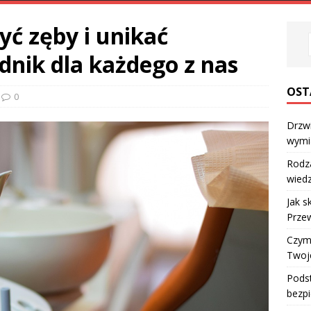
yć zęby i unikać
dnik dla każdego z nas
OST
0
Drzw
wymi
Rodz
wiedz
Jak s
Przew
Czym 
Twoj
Podst
bezpi