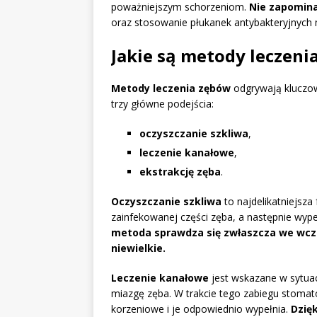
poważniejszym schorzeniom.
Nie zapominaj
oraz stosowanie płukanek antybakteryjnych
Jakie są metody leczeni
Metody leczenia zębów
odgrywają kluczow
trzy główne podejścia:
oczyszczanie szkliwa
,
leczenie kanałowe
,
ekstrakcję zęba
.
Oczyszczanie szkliwa
to najdelikatniejsza
zainfekowanej części zęba, a następnie wy
metoda sprawdza się zwłaszcza we wcze
niewielkie.
Leczenie kanałowe
jest wskazane w sytua
miazgę zęba. W trakcie tego zabiegu stoma
korzeniowe i je odpowiednio wypełnia.
Dzię