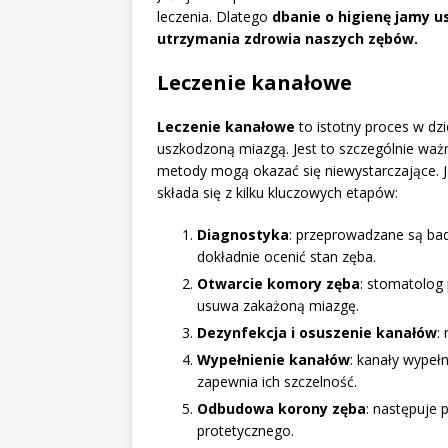
leczenia. Dlatego
dbanie o higienę jamy u
utrzymania zdrowia naszych zębów.
Leczenie kanałowe
Leczenie kanałowe
to istotny proces w dzi
uszkodzoną miazgą. Jest to szczególnie waż
metody mogą okazać się niewystarczające. J
składa się z kilku kluczowych etapów:
Diagnostyka
: przeprowadzane są bad
dokładnie ocenić stan zęba.
Otwarcie komory zęba
: stomatolog
usuwa zakażoną miazgę.
Dezynfekcja i osuszenie kanałów
:
Wypełnienie kanałów
: kanały wypeł
zapewnia ich szczelność.
Odbudowa korony zęba
: następuje 
protetycznego.