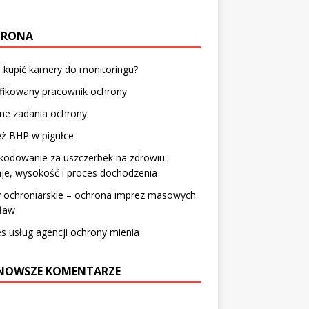
HRONA
 kupić kamery do monitoringu?
ifikowany pracownik ochrony
ne zadania ochrony
eż BHP w pigułce
kodowanie za uszczerbek na zdrowiu:
je, wysokość i proces dochodzenia
y ochroniarskie – ochrona imprez masowych
ław
s usług agencji ochrony mienia
NOWSZE KOMENTARZE