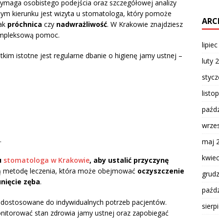
wymaga osobistego podejścia oraz szczegółowej analizy
ym kierunku jest wizyta u stomatologa, który pomoże
ARC
jak
próchnica
czy
nadwrażliwość
. W Krakowie znajdziesz
ompleksową pomoc.
lipie
kim istotne jest regularne dbanie o higienę jamy ustnej –
luty 
styc
listo
paźdz
wrze
.
maj 
kwie
u
stomatologa w Krakowie
, aby ustalić przyczynę
ią metodę leczenia, która może obejmować
oczyszczenie
grud
nięcie zęba
.
paźdz
 dostosowane do indywidualnych potrzeb pacjentów.
sierp
nitorować stan zdrowia jamy ustnej oraz zapobiegać