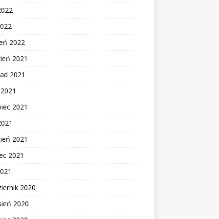
2022
2022
zeń 2022
zień 2021
pad 2021
c 2021
wiec 2021
2021
cień 2021
ec 2021
2021
iernik 2020
sień 2020