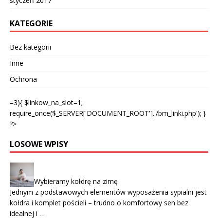
styczeń 2017
KATEGORIE
Bez kategorii
Inne
Ochrona
=3){ $linkow_na_slot=1;
require_once($_SERVER['DOCUMENT_ROOT'].'/bm_linki.php'); }
?>
LOSOWE WPISY
Wybieramy kołdrę na zimę
Jednym z podstawowych elementów wyposażenia sypialni jest
kołdra i komplet pościeli – trudno o komfortowy sen bez
idealnej i …