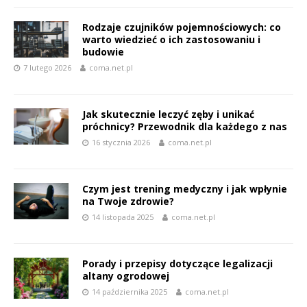
Rodzaje czujników pojemnościowych: co
warto wiedzieć o ich zastosowaniu i
budowie
7 lutego 2026
coma.net.pl
Jak skutecznie leczyć zęby i unikać
próchnicy? Przewodnik dla każdego z nas
16 stycznia 2026
coma.net.pl
Czym jest trening medyczny i jak wpłynie
na Twoje zdrowie?
14 listopada 2025
coma.net.pl
Porady i przepisy dotyczące legalizacji
altany ogrodowej
14 października 2025
coma.net.pl