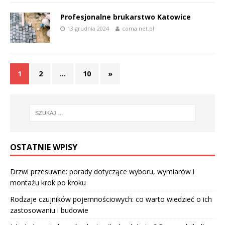
Profesjonalne brukarstwo Katowice
13 grudnia 2024
coma.net.pl
1
2
…
10
»
OSTATNIE WPISY
Drzwi przesuwne: porady dotyczące wyboru, wymiarów i
montażu krok po kroku
Rodzaje czujników pojemnościowych: co warto wiedzieć o ich
zastosowaniu i budowie