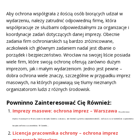
Aby ochrona współgrała z ilością osób biorących udział w
wydarzeniu, należy zatrudnić odpowiednią firmę, która
współpracuje ze służbami odpowiedzialnymi za organizacje i
koordynacje zadań dotyczących danej imprezy. Obecnie
zadania firm ochroniarskich są bardzo zróżnicowane,
aczkolwiek ich głównym zadaniem nadal jest dbanie o
porządek i bezpieczeństwo. Wrocław na swojej liście posiada
wiele firm, które swoją ochronę oferują zarówno dużym
imprezom, jak i małym wydarzeniom. Jedno jest pewne –
dobra ochrona wiele znaczy, szczególnie w przypadku imprez
masowych, na których pojawiają się tłumy nieznanych
organizatorom ludzi z różnych środowisk.
Powninno Zainteresować Cię Również:
Imprezy masowe: ochrona imprez – Warszawa
Organizacja
imprez masowych w Warszawie to nie tylko świetna zabawa, ale również ogromna odpowiedzialność, zwłaszcza w kontekście zapewnienia
bezpieczeństwa uczestników. W świetle...
Licencja pracownika ochrony – ochrona imprez
masowych Wrocław