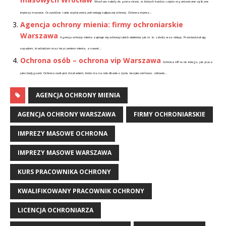
Wrocław należy do grona miast, w których bardzo często organizowane są liczne
imprezy masowe. Oczywiście, takie wydarzenia potrzebują najlepszej ochrony. Ochrona imprez...
Agencja ochrony mienia: firmy ochroniarskie
Warszawa
Agencja ochrony mienia zajmuje się ochroną takich obiektów jak m. in. szkoły oraz sklepy. Przeciwdziałają
napadom, kradzieżom oraz niszczeniom mienia, a nawet...
Ochrona osób – ochrona vip Warszawa
Ochrona VIP to nic innego, jak praca
jako bodyguard. Ochrona osób jest działaniem, które ma na celu dbanie o życie, bezpieczeństwo, zdrowie...
AGENCJA OCHRONY MIENIA
AGENCJA OCHRONY WARSZAWA
FIRMY OCHRONIARSKIE
IMPREZY MASOWE OCHRONA
IMPREZY MASOWE WARSZAWA
KURS PRACOWNIKA OCHRONY
KWALIFIKOWANY PRACOWNIK OCHRONY
LICENCJA OCHRONIARZA