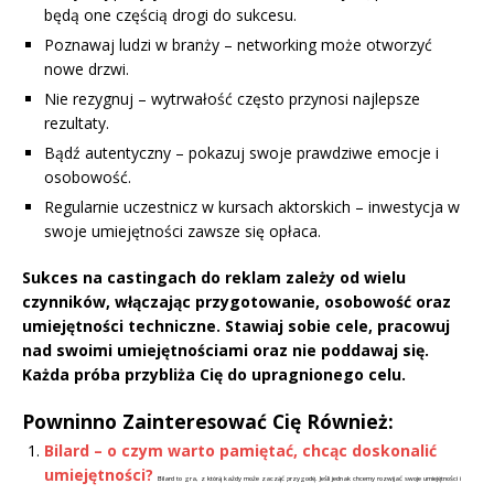
będą one częścią drogi do sukcesu.
Poznawaj ludzi w branży – networking może otworzyć
nowe drzwi.
Nie rezygnuj – wytrwałość często przynosi najlepsze
rezultaty.
Bądź autentyczny – pokazuj swoje prawdziwe emocje i
osobowość.
Regularnie uczestnicz w kursach aktorskich – inwestycja w
swoje umiejętności zawsze się opłaca.
Sukces na castingach do reklam zależy od wielu
czynników, włączając przygotowanie, osobowość oraz
umiejętności techniczne. Stawiaj sobie cele, praco­wuj
nad swoimi umiejętnościami oraz nie poddawaj się.
Każda próba przybliża Cię do upragnionego celu.
Powninno Zainteresować Cię Również:
Bilard – o czym warto pamiętać, chcąc doskonalić
umiejętności?
Bilard to gra, z którą każdy może zacząć przygodę. Jeśli jednak chcemy rozwijać swoje umiejętności i