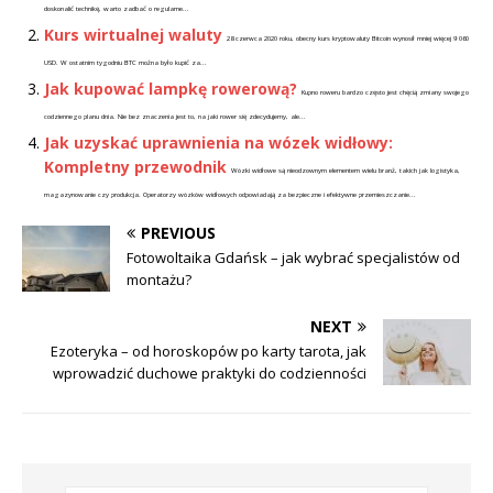
doskonalić technikę, warto zadbać o regularne...
Kurs wirtualnej waluty
28 czerwca 2020 roku, obecny kurs kryptowaluty Bitcoin wynosił mniej więcej 9 060
USD. W ostatnim tygodniu BTC można było kupić za...
Jak kupować lampkę rowerową?
Kupno roweru bardzo często jest chęcią zmiany swojego
codziennego planu dnia. Nie bez znaczenia jest to, na jaki rower się zdecydujemy, ale...
Jak uzyskać uprawnienia na wózek widłowy:
Kompletny przewodnik
Wózki widłowe są nieodzownym elementem wielu branż, takich jak logistyka,
magazynowanie czy produkcja. Operatorzy wózków widłowych odpowiadają za bezpieczne i efektywne przemieszczanie...
PREVIOUS
Fotowoltaika Gdańsk – jak wybrać specjalistów od
montażu?
NEXT
Ezoteryka – od horoskopów po karty tarota, jak
wprowadzić duchowe praktyki do codzienności