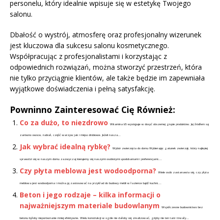
personelu, który idealnie wpisuje się w estetykę Twojego
salonu.
Dbałość o wystrój, atmosferę oraz profesjonalny wizerunek
jest kluczowa dla sukcesu salonu kosmetycznego.
Współpracując z profesjonalistami i korzystając z
odpowiednich rozwiązań, można stworzyć przestrzeń, która
nie tylko przyciągnie klientów, ale także będzie im zapewniała
wyjątkowe doświadczenia i pełną satysfakcję.
Powninno Zainteresować Cię Również:
Co za dużo, to niezdrowo
Witamina b5 występuje w dosyć obszernej grupie produktów. Jej źródłem są
zarówno owoce, nabiał, część warzyw jak i mięso drobiowe. Jeżeli nasza...
Jak wybrać idealną rybkę?
Wybór zwierzęcia do domu Wybierając gatunek zwierząt, który najlepiej
sprawdzi się w naszym domu zazwyczaj kierujemy się naszymi osobistymi upodobaniami i preferencjami....
Czy płyta meblowa jest wodoodporna?
Wiele osób zastanawia się, czy płyta
meblowa jest wodoodporna i można ją zastosować na przykład do budowy mebli w łazience bądź kuchni....
Beton i jego rodzaje – kilka informacji o
najważniejszym materiale budowlanym
Współczesne budownictwo bez
betonu byłoby nieporównanie mniej efektywne. Wielu konstrukcji w ogóle nie dałoby się zrealizować, gdyby nie ten tani i trwały...