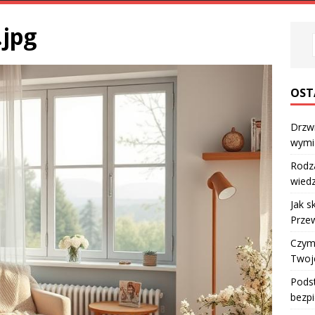
.jpg
OST
Drzw
wymi
Rodz
wiedz
Jak s
Przew
Czym 
Twoj
Podst
bezpi