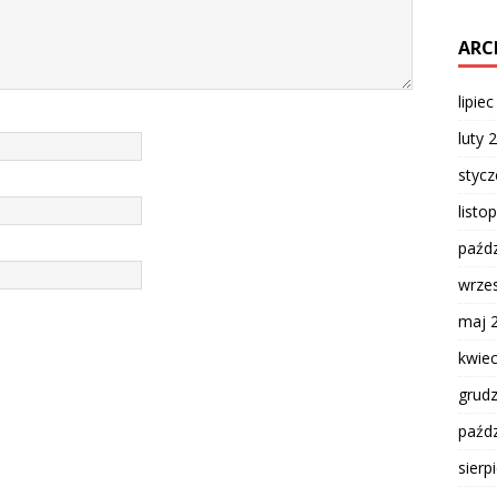
ARC
lipie
luty 
styc
listo
paźdz
wrze
maj 
kwie
grud
paźdz
sierp