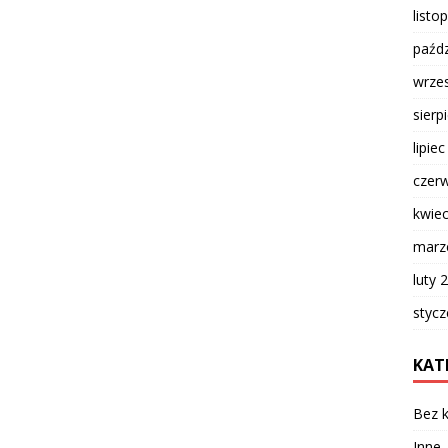
listo
paźdz
wrze
sierp
lipie
czer
kwie
marz
luty 
styc
KAT
Bez k
Inne