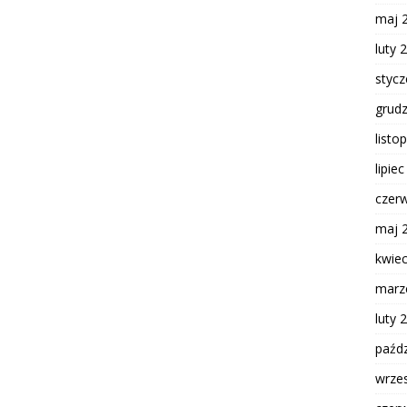
maj 
luty 
styc
grud
listo
lipie
czer
maj 
kwie
marz
luty 
paźdz
wrze