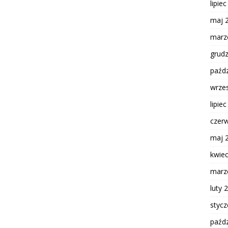
lipie
maj 
marz
grud
paźdz
wrze
lipie
czer
maj 
kwie
marz
luty 
styc
paźdz