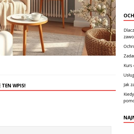
OC
Dlac
zawod
Ochr
Zadan
Kurs
Usług
Jak z
 TEN WPIS!
Kiedy
pomo
NAJ