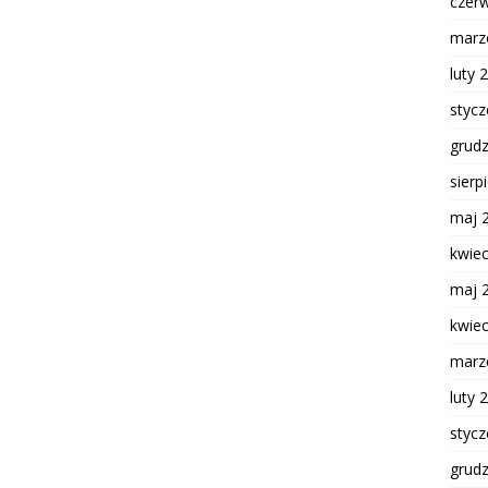
czer
marz
luty 
styc
grud
sierp
maj 
kwie
maj 
kwie
marz
luty 
styc
grud