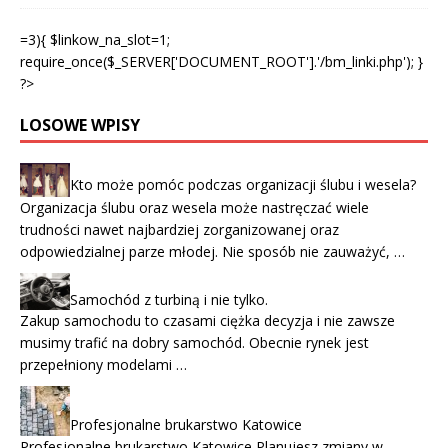
=3){ $linkow_na_slot=1;
require_once($_SERVER['DOCUMENT_ROOT'].'/bm_linki.php'); }
?>
LOSOWE WPISY
Kto może pomóc podczas organizacji ślubu i wesela?
Organizacja ślubu oraz wesela może nastręczać wiele
trudności nawet najbardziej zorganizowanej oraz
odpowiedzialnej parze młodej. Nie sposób nie zauważyć, …
Samochód z turbiną i nie tylko.
Zakup samochodu to czasami ciężka decyzja i nie zawsze
musimy trafić na dobry samochód. Obecnie rynek jest
przepełniony modelami …
Profesjonalne brukarstwo Katowice
Profesjonalne brukarstwo Katowice Planujesz zmiany w