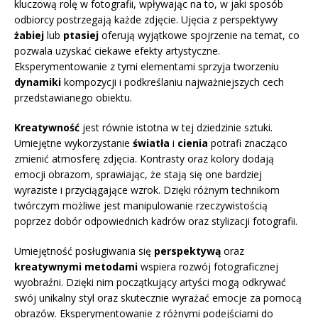
kluczową rolę w fotografii, wpływając na to, w jaki sposób
odbiorcy postrzegają każde zdjęcie. Ujęcia z perspektywy
żabiej
lub
ptasiej
oferują wyjątkowe spojrzenie na temat, co
pozwala uzyskać ciekawe efekty artystyczne.
Eksperymentowanie z tymi elementami sprzyja tworzeniu
dynamiki
kompozycji i podkreślaniu najważniejszych cech
przedstawianego obiektu.
Kreatywność
jest równie istotna w tej dziedzinie sztuki.
Umiejętne wykorzystanie
światła
i
cienia
potrafi znacząco
zmienić atmosferę zdjęcia. Kontrasty oraz kolory dodają
emocji obrazom, sprawiając, że stają się one bardziej
wyraziste i przyciągające wzrok. Dzięki różnym technikom
twórczym możliwe jest manipulowanie rzeczywistością
poprzez dobór odpowiednich kadrów oraz stylizacji fotografii.
Umiejętność posługiwania się
perspektywą
oraz
kreatywnymi metodami
wspiera rozwój fotograficznej
wyobraźni. Dzięki nim początkujący artyści mogą odkrywać
swój unikalny styl oraz skutecznie wyrażać emocje za pomocą
obrazów. Eksperymentowanie z różnymi podejściami do