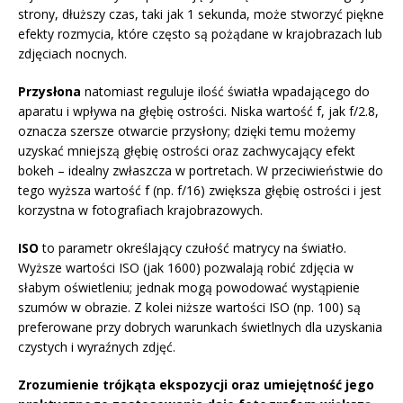
strony, dłuższy czas, taki jak 1 sekunda, może stworzyć piękne
efekty rozmycia, które często są pożądane w krajobrazach lub
zdjęciach nocnych.
Przysłona
natomiast reguluje ilość światła wpadającego do
aparatu i wpływa na głębię ostrości. Niska wartość f, jak f/2.8,
oznacza szersze otwarcie przysłony; dzięki temu możemy
uzyskać mniejszą głębię ostrości oraz zachwycający efekt
bokeh – idealny zwłaszcza w portretach. W przeciwieństwie do
tego wyższa wartość f (np. f/16) zwiększa głębię ostrości i jest
korzystna w fotografiach krajobrazowych.
ISO
to parametr określający czułość matrycy na światło.
Wyższe wartości ISO (jak 1600) pozwalają robić zdjęcia w
słabym oświetleniu; jednak mogą powodować wystąpienie
szumów w obrazie. Z kolei niższe wartości ISO (np. 100) są
preferowane przy dobrych warunkach świetlnych dla uzyskania
czystych i wyraźnych zdjęć.
Zrozumienie trójkąta ekspozycji oraz umiejętność jego