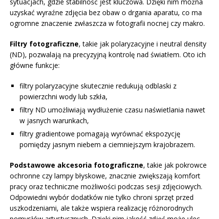
sytuacjach, gdzie stabilność jest kluczowa. Dzięki nim można
uzyskać wyraźne zdjęcia bez obaw o drgania aparatu, co ma
ogromne znaczenie zwłaszcza w fotografii nocnej czy makro.
Filtry fotograficzne
, takie jak polaryzacyjne i neutral density
(ND), pozwalają na precyzyjną kontrolę nad światłem. Oto ich
główne funkcje:
filtry polaryzacyjne skutecznie redukują odblaski z
powierzchni wody lub szkła,
filtry ND umożliwiają wydłużenie czasu naświetlania nawet
w jasnych warunkach,
filtry gradientowe pomagają wyrównać ekspozycję
pomiędzy jasnym niebem a ciemniejszym krajobrazem.
Podstawowe akcesoria fotograficzne
, takie jak pokrowce
ochronne czy lampy błyskowe, znacznie zwiększają komfort
pracy oraz techniczne możliwości podczas sesji zdjęciowych.
Odpowiedni wybór dodatków nie tylko chroni sprzęt przed
uszkodzeniami, ale także wspiera realizację różnorodnych
pomysłów artystycznych. Dzięki nim jakość zdjęć może ulec