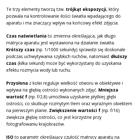
Te trzy elementy tworzą tzw.
trójkąt ekspozycji
, który
pozwala na kontrolowanie ilości światła wpadającego do
aparatu i ma znaczący wpływ na końcowy efekt zdjęcia.
Czas naświetlania
to zmienna określająca, jak długo
matryca aparatu jest wystawiona na działanie światła.
Krótszy czas
(np. 1/1000 sekundy) sprawdzi się doskonale
podczas uchwytywania szybkich ruchów, natomiast
dłuższy
czas
(kilka sekund) może być wykorzystany do uzyskania
efektu rozmycia wody lub ruchu.
Przysłona
z kolei reguluje wielkość otworu w obiektywie i
wpływa na głębię ostrości wykonanych zdjęć.
Mniejsza
wartość f
(np. f/2.8) umożliwia uzyskanie płytkiej głębi
ostrości, co skutkuje rozmytym tłem oraz wyraźnym obiektem
na pierwszym planie.
Zwiększenie wartości f
(np. f/16)
zwiększa głębię ostrości, co jest korzystne przy
fotografowaniu krajobrazów.
ISO
to parametr określający czułość matrycy aparatu na