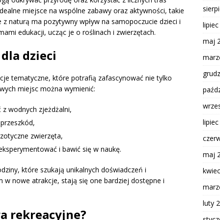
sierp
dealne miejsce na wspólne zabawy oraz aktywności, takie
nie z naturą ma pozytywny wpływ na samopoczucie dzieci i
lipie
mi edukacji, ucząc je o roślinach i zwierzętach.
maj 
dla dzieci
marz
grud
cje tematyczne, które potrafią zafascynować nie tylko
kowych miejsc można wymienić:
paźdz
wrze
ć z wodnych zjeżdżalni,
lipie
 przeszkód,
zotyczne zwierzęta,
czer
eksperymentować i bawić się w naukę.
maj 
dziny, które szukają unikalnych doświadczeń i
kwie
w nowe atrakcje, stają się one bardziej dostępne i
marz
luty 
ra rekreacyjne?
styc