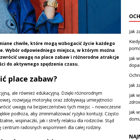
OC
Jak z
Kiedy
niane chwile, które mogą wzbogacić życie każdego
pomo
nne. Wybór odpowiedniego miejsca, w którym można
y zwrócić uwagę na
place zabaw
i różnorodne
atrakcje
Jak 
ości do aktywnego spędzenia czasu.
dopa
Ochro
ić place zabaw?
Jak z
acyjną, ale również edukacyjną. Dzięki różnorodnym
Jak w
chowej, rozwijają motorykę oraz zdobywają umiejętności
zdro
 zwrócić uwagę na bezpieczeństwo tych miejsc – nowoczesne
Jak 
kie podłoża, aby zminimalizować ryzyko kontuzji. Często
domu
żalnie, wspinaczki, jak i strefy relaksu dla rodziców. Stąd
 centrum radosnych wspomnień dla całej rodziny.
NAJ