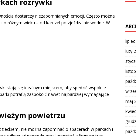
arkach rozrywki
pewnością dostarczy niezapomnianych emocji. Często można
ieci o różnym wieku – od karuzel po zjeżdżalnie wodne. W
ARC
lipie
luty 
styc
listo
paźdz
wki stają się idealnym miejscem, aby spędzić wspólnie
wrze
i parki potrafią zaspokoić nawet najbardziej wymagające
maj 
kwie
świeżym powietrzu
grud
dzieckiem, nie można zapominać o spacerach w parkach i
paźdz
gą odkrywać przyrodę oraz korzystać z licznych tras