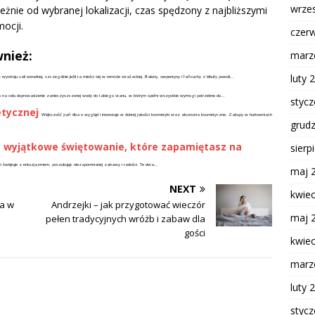
wrze
nie od wybranej lokalizacji, czas spędzony z najbliższymi
ocji.
czer
nież:
marz
luty 
ystroju sali weselnej, szczególnie jeśli ta mieści się w remizie strażackiej. Balony, serpentyny i łańcuchy z bibuły powoli...
a na celu doprowadzenie zanieczyszczonej wody do takiego stanu, w którym spełni wszystkie wymogi potrzebne do...
styc
tycznej
Większość pań dba o wygląd i inwestuje w dobrej jakości kosmetyki oraz akcesoria kosmetyczne. Zakupy w hurtowniach
grud
a wyjątkowe świętowanie, które zapamiętasz na
sierp
zi świętuje z entuzjazmem, poszukując niezapomnianej zabawy i radości. Te dwa...
maj 
NEXT
kwie
la w
Andrzejki – jak przygotować wieczór
maj 
pełen tradycyjnych wróżb i zabaw dla
gości
kwie
marz
luty 
styc