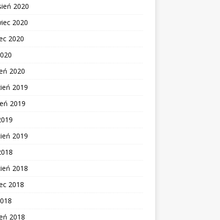
sień 2020
wiec 2020
ec 2020
2020
zeń 2020
zień 2019
ień 2019
2019
cień 2019
2018
cień 2018
ec 2018
2018
zeń 2018