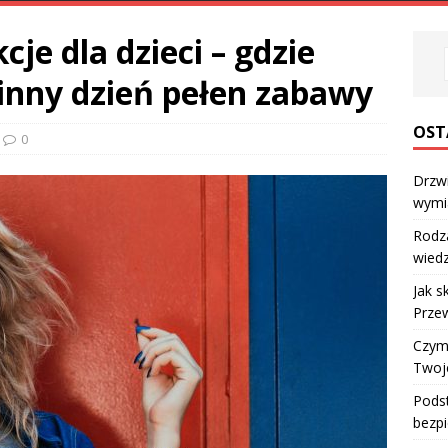
cje dla dzieci – gdzie
zinny dzień pełen zabawy
OST
0
Drzw
wymi
Rodz
wiedz
Jak s
Przew
Czym 
Twoj
Podst
bezpi