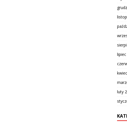
grud
listo
paźdz
wrze
sierp
lipie
czer
kwie
marz
luty 
styc
KAT