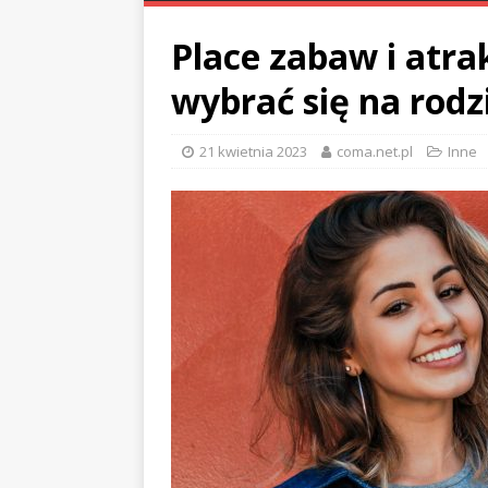
Place zabaw i atrak
wybrać się na rod
21 kwietnia 2023
coma.net.pl
Inne