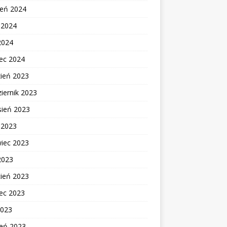
ień 2024
c 2024
2024
ec 2024
zień 2023
iernik 2023
sień 2023
c 2023
wiec 2023
2023
cień 2023
ec 2023
2023
zeń 2023