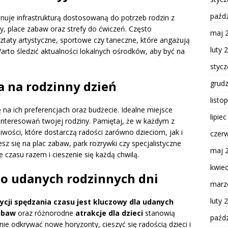
paźdz
nuje infrastrukturą dostosowaną do potrzeb rodzin z
ny, place zabaw oraz strefy do ćwiczeń. Często
maj 
ztaty artystyczne, sportowe czy taneczne, które angażują
luty 
Warto śledzić aktualności lokalnych ośrodków, aby być na
styc
a na rodzinny dzień
grud
listo
ę na ich preferencjach oraz budżecie. Idealne miejsce
lipie
nteresowań twojej rodziny. Pamiętaj, że w każdym z
wości, które dostarczą radości zarówno dzieciom, jak i
czer
sz się na plac zabaw, park rozrywki czy specjalistyczne
maj 
e czasu razem i cieszenie się każdą chwilą.
kwie
o udanych rodzinnych dni
marz
luty 
cji spędzania czasu jest kluczowy dla udanych
abaw
oraz różnorodne
atrakcje dla dzieci
stanowią
paźdz
ie odkrywać nowe horyzonty, cieszyć się radością dzieci i