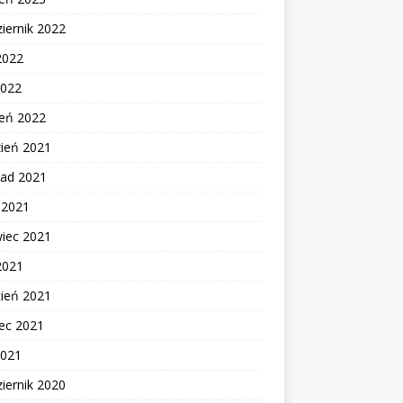
iernik 2022
2022
2022
zeń 2022
zień 2021
pad 2021
c 2021
wiec 2021
2021
cień 2021
ec 2021
2021
iernik 2020