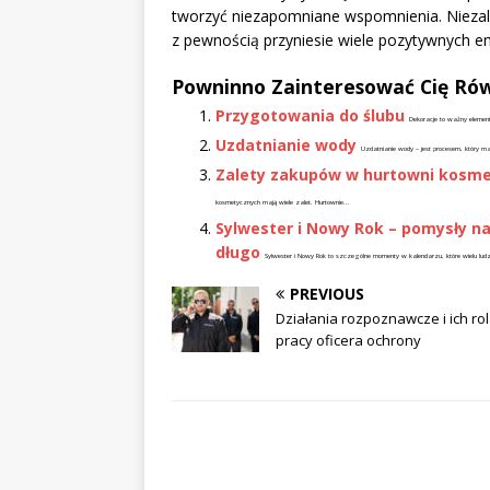
tworzyć niezapomniane wspomnienia. Niezależ
z pewnością przyniesie wiele pozytywnych em
Powninno Zainteresować Cię Rów
Przygotowania do ślubu
Dekoracje to ważny element w
Uzdatnianie wody
Uzdatnianie wody – jest procesem, który m
Zalety zakupów w hurtowni kosme
kosmetycznych mają wiele zalet. Hurtownie...
Sylwester i Nowy Rok – pomysły n
długo
Sylwester i Nowy Rok to szczególne momenty w kalendarzu, które wielu lud
PREVIOUS
Działania rozpoznawcze i ich ro
pracy oficera ochrony