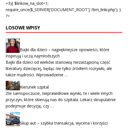
=3){ $linkow_na_slot=1;
require_once($_SERVER['DOCUMENT_ROOT'].'/bm_linki.php'); }
?>
LOSOWE WPISY
Bajki dla dzieci – najpiękniejsze opowieści, które
inspirują i uczą najmłodszych
Bajki dla dzieci od wieków stanowią niezastąpioną część
literatury dziecięcej, będąc nie tylko źródłem rozrywki, ale
także mądrości. Wprowadzenie …
Kierunek szpital
Złe samopoczucie, nieprawidłowe wyniki, te i wiele innych
przyczyn, które skierują nas do szpitala. Lekarz skrupulatnie
podejmuje decyzję, czy …
Skup aut – szybka transakcja, wycena i korzyści