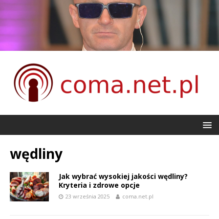
wędliny
Jak wybrać wysokiej jakości wędliny?
Kryteria i zdrowe opcje
23 września 2025
coma.net.pl